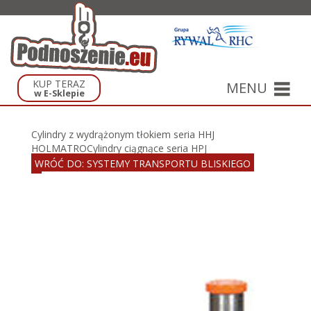
KUP TERAZ
MENU
w E-Sklepie
Cylindry z wydrążonym tłokiem seria HHJ
HOLMATRO
Cylindry ciągnące seria HPJ
WRÓĆ DO: SYSTEMY TRANSPORTU BLISKIEGO