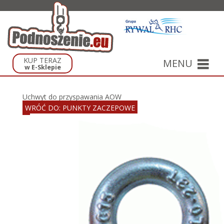
KUP TERAZ
MENU
w E-Sklepie
Uchwyt do przyspawania AOW
WRÓĆ DO: PUNKTY ZACZEPOWE