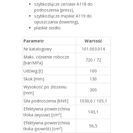
szybkozłącze żeńskie A118 do
podnoszenia (press),
szybkozłącze męskie A119 do
opuszczania (lowering),
płaskie siodło.
Parametr
Wartość
Nr katalogowy
101.003.014
Maks. ciśnienie robocze
720 / 72
[bar/MPa]
Udźwig [t]
100
Skok [mm]
130
Wysokość po złożeniu
300
[mm]
Siła podnoszenia [kN/t]
1030,6 / 105,1
Efektywna powierzchnia
143,1
tłoka (wysuw) [cm²]
Efektywna powierzchnia
56,5
tłoka (powrót) [cm²]