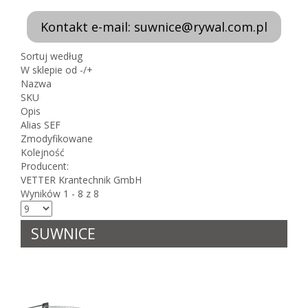
Kontakt e-mail: suwnice@rywal.com.pl
Sortuj według
W sklepie od -/+
Nazwa
SKU
Opis
Alias SEF
Zmodyfikowane
Kolejność
Producent:
VETTER Krantechnik GmbH
Wyników 1 - 8 z 8
SUWNICE