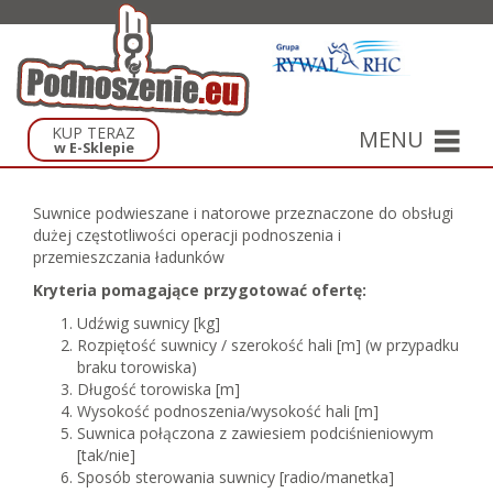
KUP TERAZ
MENU
w E-Sklepie
Suwnice podwieszane i natorowe przeznaczone do obsługi
dużej częstotliwości operacji podnoszenia i
przemieszczania ładunków
Kryteria pomagające przygotować ofertę:
Udźwig suwnicy [kg]
Rozpiętość suwnicy / szerokość hali [m] (w przypadku
braku torowiska)
Długość torowiska [m]
Wysokość podnoszenia/wysokość hali [m]
Suwnica połączona z zawiesiem podciśnieniowym
[tak/nie]
Sposób sterowania suwnicy [radio/manetka]