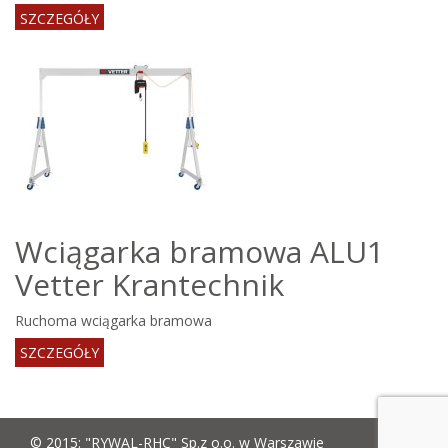
SZCZEGÓŁY
Wciągarka bramowa ALU1
Vetter Krantechnik
Ruchoma wciągarka bramowa
SZCZEGÓŁY
© 2015: "RYWAL-RHC" Sp.z o.o. w Warszawie