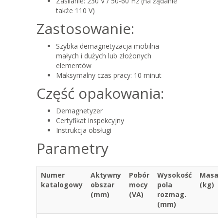
Zasilanie: 230 V / 50-60 Hz (na żądanie
także 110 V)
Zastosowanie:
Szybka demagnetyzacja mobilna
małych i dużych lub złożonych
elementów
Maksymalny czas pracy: 10 minut
Część opakowania:
Demagnetyzer
Certyfikat inspekcyjny
Instrukcja obsługi
Parametry
Numer
Aktywny
Pobór
Wysokość
Mas
katalogowy
obszar
mocy
pola
(kg)
(mm)
(VA)
rozmag.
(mm)