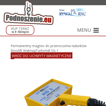
KUP TERAZ
MENU
w E-Sklepie
Permanentny magnes do przenoszenia ładunków
Revolift Walmag
Turbomill SG-1
WRÓĆ DO: UCHWYTY MAGNETYCZNE