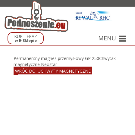
KUP TERAZ
MENU
w E-Sklepie
Permanentny magnes przemysłowy GP 250
Chwytaki
magnetyczne Neostar
WRÓĆ DO: UCHWYTY MAGNETYCZNE