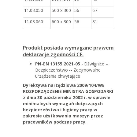
11.03.050
500 x 300
56
67
11.03.060
600 x 300
56
81
Produkt posiada wymagane prawem
deklaracje zgodności CE.
PN-EN 13155:2021-05
- Dźwignice --
Bezpieczeństwo -- Zdejmowalne
urządzenia chwytające
Dyrektywa narzędziowa 2009/104/WE
ROZPORZĄDZENIE MINISTRA GOSPODARKI
z dnia 30 października 2002 r. w sprawie
minimalnych wymagań dotyczących
bezpieczeństwa i higieny pracy w
zakresie użytkowania maszyn przez
pracowników podczas pracy.