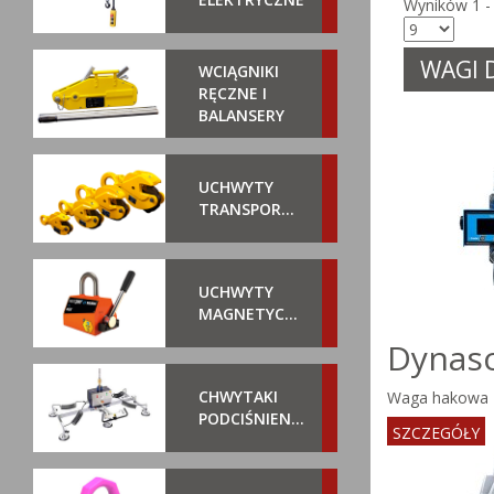
Wyników 1 - 
WAGI 
WCIĄGNIKI
RĘCZNE I
BALANSERY
UCHWYTY
TRANSPORTOWE
UCHWYTY
MAGNETYCZNE
Dynasc
CHWYTAKI
Waga hakowa
PODCIŚNIENIOWE
SZCZEGÓŁY