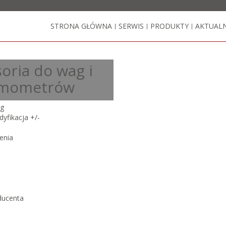
STRONA GŁÓWNA
SERWIS
PRODUKTY
AKTUAL
|
|
|
oria do wag i
mometrów
ug
yfikacja +/-
enia
ducenta