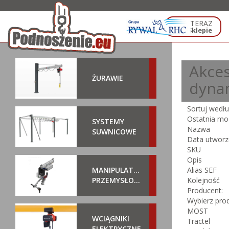
KUP TERAZ
w E-Sklepie
Akces
ŻURAWIE
dyna
Sortuj wedł
Ostatnia mod
SYSTEMY
Nazwa
SUWNICOWE
Data utworz
SKU
Opis
MANIPULATORY
Alias SEF
PRZEMYSŁOWE
Kolejność
Producent:
Wybierz pro
MOST
WCIĄGNIKI
Tractel
ELEKTRYCZNE