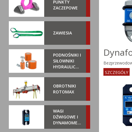
PUNKTY
ZACZEPOWE
ZAWIESIA
Dynafo
PODNOŚNIKI I
SIŁOWNIKI
Bezprzewodow
HYDRAULICZNE
SZCZEGÓŁY
OBROTNIKI
ROTOMAX
WAGI
DŹWIGOWE I
DYNAMOMETRY