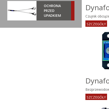
Dynafo
OCHRONA
PRZED
UPADKIEM
Czujnik obcią
SZCZEGÓŁY
Dynafo
Bezprzewodow
SZCZEGÓŁY