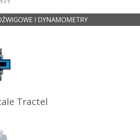
5 z 5
DŹWIGOWE I DYNAMOMETRY
ale Tractel