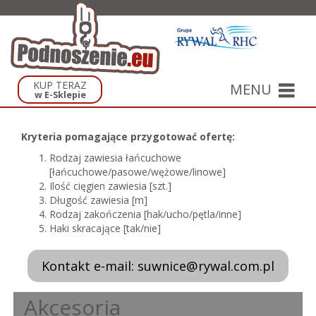
KUP TERAZ
MENU
w E-Sklepie
Kryteria pomagające przygotować ofertę:
Rodzaj zawiesia łańcuchowe
[łańcuchowe/pasowe/wężowe/linowe]
Ilość cięgien zawiesia [szt.]
Długość zawiesia [m]
Rodzaj zakończenia [hak/ucho/pętla/inne]
Haki skracające [tak/nie]
Kontakt e-mail: suwnice@rywal.com.pl
Akcesoria