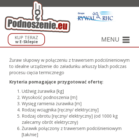
KUP TERAZ
MENU
w E-Sklepie
Żuraw słupowy w połączeniu z trawersem podciśnieniowym
to idealne urządzenie do załadunku arkuszy blach podczas
procesu cięcia termicznego
Kryteria pomagające przygotować ofertę:
Udźwig żurawika [kg]
Wysokość podnoszenia [m]
Wysięg ramienia żurawika [m]
Rodzaj wciągnika [ręczny/ elektryczny]
Rodzaj obrotu [ręczny/ elektryczny] (od 1000 kg
zalecamy obrót elektryczny)
Żurawik połączony z trawersem podciśnieniowym
[tak/nie]