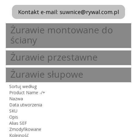
Kontakt e-mail: suwnice@rywal.com.pl
Żurawie montowane do
ściany
Żurawie przestawne
Żurawie słupowe
Sortuj według
Product Name -/+
Nazwa
Data utworzenia
SKU
Opis
Alias SEF
Zmodyfikowane
Kolejność