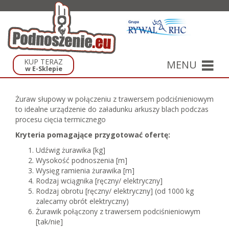
KUP TERAZ
MENU
w E-Sklepie
Żuraw słupowy w połączeniu z trawersem podciśnieniowym
to idealne urządzenie do załadunku arkuszy blach podczas
procesu cięcia termicznego
Kryteria pomagające przygotować ofertę:
Udźwig żurawika [kg]
Wysokość podnoszenia [m]
Wysięg ramienia żurawika [m]
Rodzaj wciągnika [ręczny/ elektryczny]
Rodzaj obrotu [ręczny/ elektryczny] (od 1000 kg
zalecamy obrót elektryczny)
Żurawik połączony z trawersem podciśnieniowym
[tak/nie]