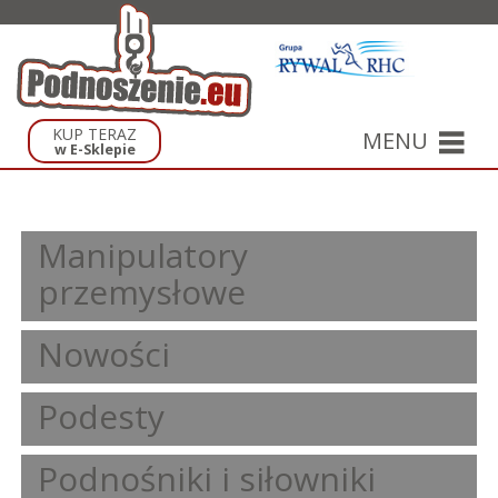
KUP TERAZ
MENU
w E-Sklepie
Manipulatory
przemysłowe
Nowości
Podesty
Podnośniki i siłowniki