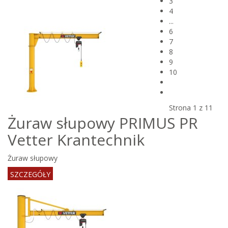
3
BLISKIEGO
4
...
6
7
8
9
10
Strona 1 z 11
Żuraw słupowy PRIMUS PR
Vetter Krantechnik
Żuraw słupowy
SZCZEGÓŁY