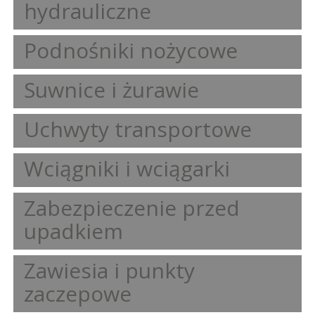
hydrauliczne
Podnośniki nożycowe
Suwnice i żurawie
Uchwyty transportowe
Wciągniki i wciągarki
Zabezpieczenie przed
upadkiem
Zawiesia i punkty
zaczepowe