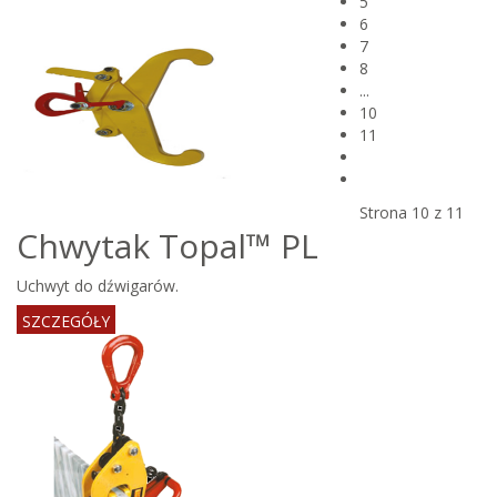
BLISKIEGO
5
6
7
8
...
10
11
Strona 10 z 11
Chwytak Topal™ PL
Uchwyt do dźwigarów.
SZCZEGÓŁY