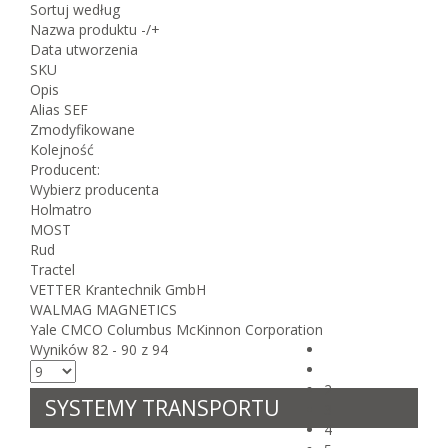
Sortuj według
Nazwa produktu -/+
Data utworzenia
SKU
Opis
Alias SEF
Zmodyfikowane
Kolejność
Producent:
Wybierz producenta
Holmatro
MOST
Rud
Tractel
VETTER Krantechnik GmbH
WALMAG MAGNETICS
Yale CMCO Columbus McKinnon Corporation
Wyników 82 - 90 z 94
2
SYSTEMY TRANSPORTU
3
4