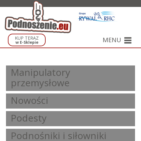
KUP TERAZ
MENU
w E-Sklepie
Manipulatory
przemysłowe
Nowości
Podesty
Podnośniki i siłowniki