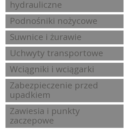
hydrauliczne
Podnośniki nożycowe
Suwnice i żurawie
Uchwyty transportowe
Wciągniki i wciągarki
Zabezpieczenie przed
upadkiem
Zawiesia i punkty
zaczepowe