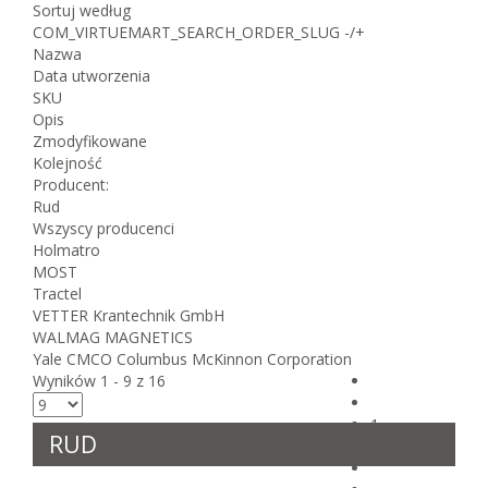
Sortuj według
COM_VIRTUEMART_SEARCH_ORDER_SLUG -/+
Nazwa
Data utworzenia
SKU
Opis
Zmodyfikowane
Kolejność
Producent:
Rud
Wszyscy producenci
Holmatro
MOST
Tractel
VETTER Krantechnik GmbH
WALMAG MAGNETICS
Yale CMCO Columbus McKinnon Corporation
Wyników 1 - 9 z 16
1
RUD
2