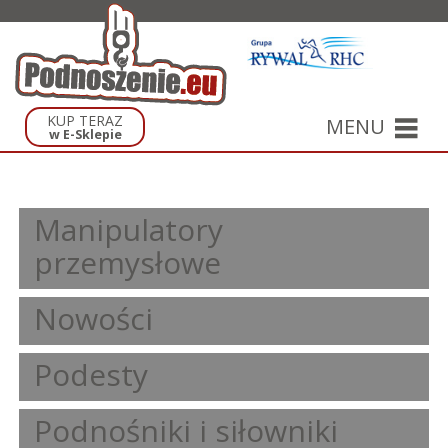
KUP TERAZ
MENU
w E-Sklepie
Manipulatory
przemysłowe
Nowości
Podesty
Podnośniki i siłowniki