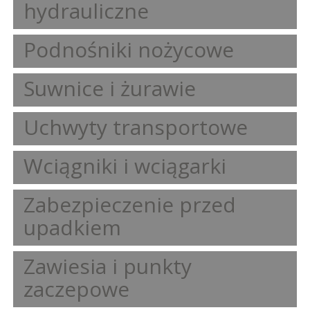
hydrauliczne
Podnośniki nożycowe
Suwnice i żurawie
Uchwyty transportowe
Wciągniki i wciągarki
Zabezpieczenie przed
upadkiem
Zawiesia i punkty
zaczepowe