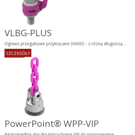
VLBG-PLUS
Ogniwo przegubowe przykręcane (VARIO - z różną długością ...
SZCZEGÓŁY
PowerPoint® WPP-VIP
Bezpośrednia złączka łańcuchowa VIP do przyspawania