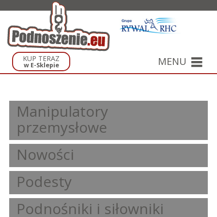
KUP TERAZ
MENU
w E-Sklepie
Manipulatory
przemysłowe
Nowości
Podesty
Podnośniki i siłowniki