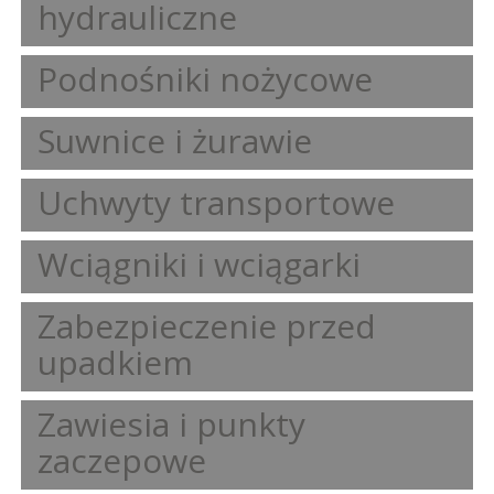
hydrauliczne
Podnośniki nożycowe
Suwnice i żurawie
Uchwyty transportowe
Wciągniki i wciągarki
Zabezpieczenie przed
upadkiem
Zawiesia i punkty
zaczepowe