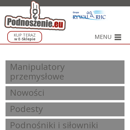
KUP TERAZ
MENU
w E-Sklepie
Manipulatory
przemysłowe
Nowości
Podesty
Podnośniki i siłowniki