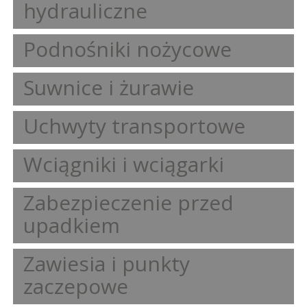
hydrauliczne
Podnośniki nożycowe
Suwnice i żurawie
Uchwyty transportowe
Wciągniki i wciągarki
Zabezpieczenie przed
upadkiem
Zawiesia i punkty
zaczepowe